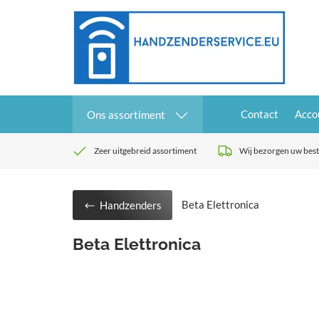
Contact
Acco
Ons assortiment
Zeer uitgebreid assortiment
Wij bezorgen uw beste
Beta Elettronica
Handzenders
Beta Elettronica