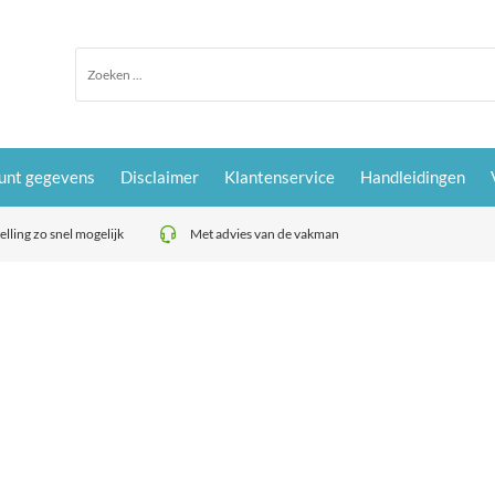
unt gegevens
Disclaimer
Klantenservice
Handleidingen
lling zo snel mogelijk
Met advies van de vakman