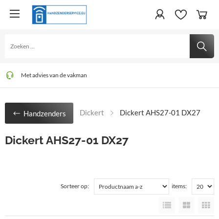
Zeer uitgebreid assortiment
Wij bezorgen uw bestelling zo snel mogelijk
Met advies van de vakman
Dickert
Dickert AHS27-01 DX27
Handzenders
Dickert AHS27-01 DX27
Sorteer op:
items: